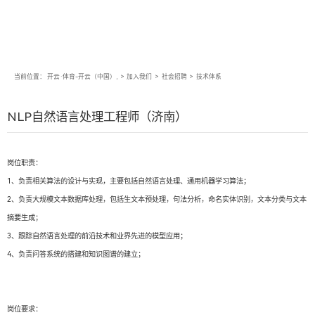
当前位置：
开云·体育-开云（中国）,
>
加入我们
>
社会招聘
>
技术体系
NLP自然语言处理工程师（济南）
岗位职责：
1、负责相关算法的设计与实现，主要包括自然语言处理、通用机器学习算法；
2、负责大规模文本数据库处理，包括生文本预处理，句法分析，命名实体识别，文本分类与文本
摘要生成；
3、跟踪自然语言处理的前沿技术和业界先进的模型应用；
4、负责问答系统的搭建和知识图谱的建立；
岗位要求：