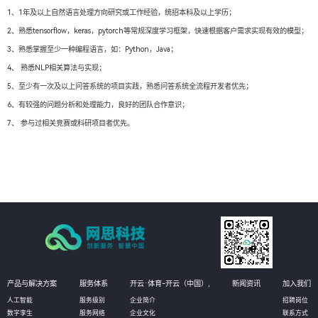
1、1年及以上自然语言处理方向研究或工作经验，统招本科及以上学历；
2、熟悉tensorflow，keras，pytorch等常规深度学习框架，快速根据客户需求实现有效的模型；
3、熟悉掌握至少一种编程语言，如：Python，Java；
4、 熟悉NLP相关算法与实现；
5、至少有一次及以上问答系统的项目实践，熟悉问答系统全流程开发者优先；
6、有较强的问题分析和处理能力，良好的团队合作意识；
7、 参与过相关竞赛或科研项目者优先。
产品与解决方案
服务体系
开云·体育-开云（中国）,
新闻资讯
加入我们
人工智能
服务级别
企业简介
招聘岗位
数字孪生
服务网络
企业文化
联系方式