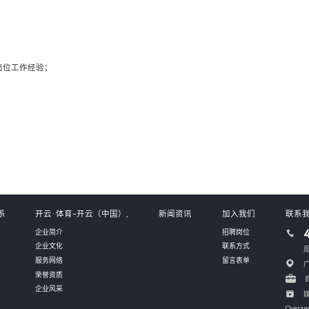
岗位工作经验；
系
开云·体育-开云（中国）,
新闻资讯
加入我们
联系
企业简介
招聘岗位
企业文化
联系方式
周
服务网络
留言表单
荣誉资质
商
企业风采
媒
Overse