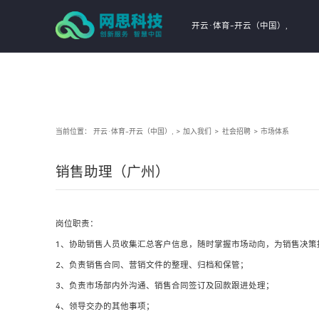
开云·体育-开云（中国）,
当前位置：
开云·体育-开云（中国）,
>
加入我们
>
社会招聘
>
市场体系
销售助理（广州）
岗位职责：
1、协助销售人员收集汇总客户信息，随时掌握市场动向，为销售决策
2、负责销售合同、营销文件的整理、归档和保管；
3、负责市场部内外沟通、销售合同签订及回款跟进处理；
4、领导交办的其他事项；