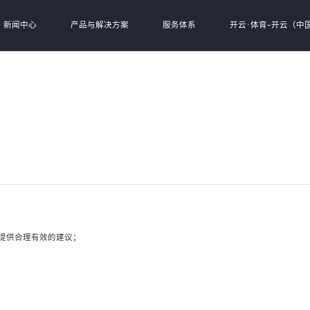
新闻中心
产品与解决方案
服务体系
开云·体育-开云（中国
提供合理有效的建议；